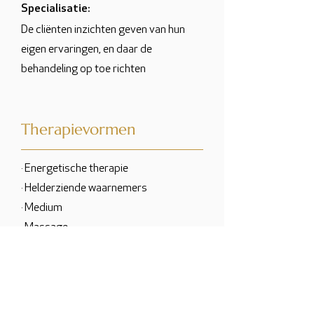
Specialisatie:
De cliënten inzichten geven van hun
eigen ervaringen, en daar de
behandeling op toe richten
Therapievormen
· Energetische therapie
· Helderziende waarnemers
· Medium
· Massage
· Fotolezen / aurafotografie
Ik bied hulp bij