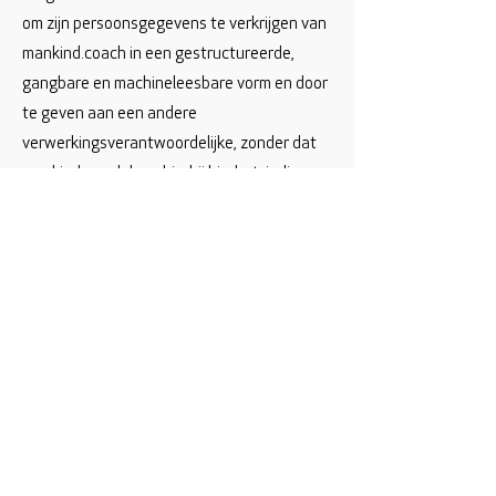
om zijn persoonsgegevens te verkrijgen van
mankind.coach in een gestructureerde,
gangbare en machineleesbare vorm en door
te geven aan een andere
verwerkingsverantwoordelijke, zonder dat
mankind.coach hem hierbij hindert, indien
sprake is van één van de in artikel 20, lid 1
Algemene verordening
gegevensbescherming genoemde situaties.
Indien de gebruiker zijn recht op
overdraagbaarheid van gegevens uitoefent,
heeft de gebruiker tevens het recht dat de
persoonsgegevens rechtstreeks van de ene
naar de andere
verwerkingsverantwoordelijke worden