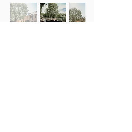
Neem contact op met
Ananda
Bewustzijnscentrum