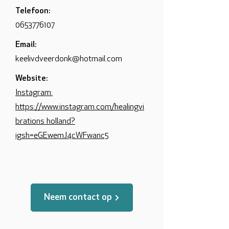
Telefoon:
0653776107
Email:
keelivdveerdonk@hotmail.com
Website:
Instagram:
https://www.instagram.com/healingvi
brations_holland?
igsh=eGEwemJ4cWFwanc5
Neem contact op