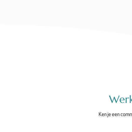
Werk
Ken je een comm