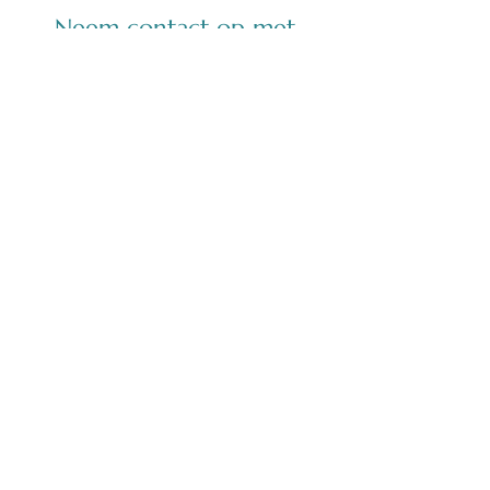
Neem contact op met
Mankind Festival
(Afgelopen 2024)
Ibiza2You augustus