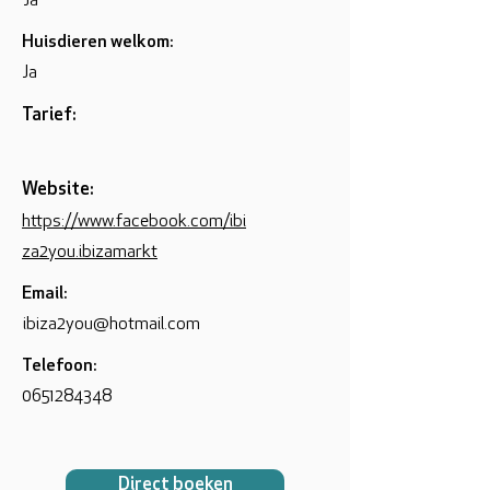
Ja
Huisdieren welkom:
Ja
Tarief:
Website:
https://www.facebook.com/ibi
za2you.ibizamarkt
Email:
ibiza2you@hotmail.com
Telefoon:
0651284348
Direct boeken