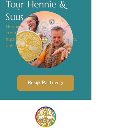
Tour Hennie &
Suus
Hennie en Suus organiseren, co-
creëren en verbinden events met
muziek voor het welzijn van mens,
dier en aarde.
Bekijk Partner