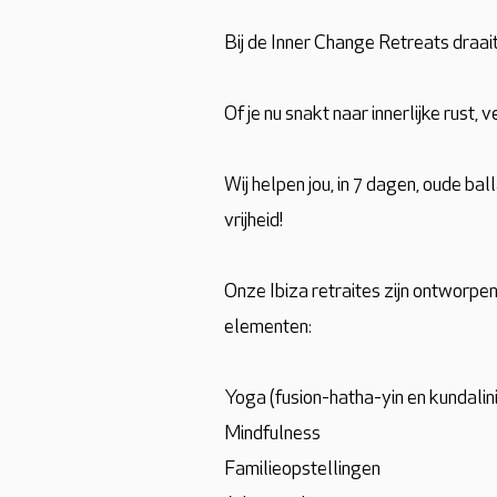
Bij de Inner Change Retreats draait
Of je nu snakt naar innerlijke rust, 
Wij helpen jou, in 7 dagen, oude ball
vrijheid!
Onze Ibiza retraites zijn ontworpe
elementen:
Yoga (fusion-hatha-yin en kundalini
Mindfulness
Familieopstellingen