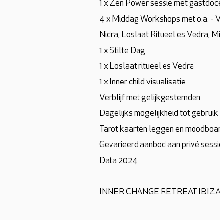
1 x Zen Power sessie met gastdoc
4 x Middag Workshops met o.a. - V
Nidra, Loslaat Ritueel es Vedra, M
1 x Stilte Dag
1 x Loslaat ritueel es Vedra
1 x Inner child visualisatie
Verblijf met gelijkgestemden
Dagelijks mogelijkheid tot gebruik
Tarot kaarten leggen en moodboar
Gevarieerd aanbod aan privé sessies
Data 2024
INNER CHANGE RETREAT IBIZA