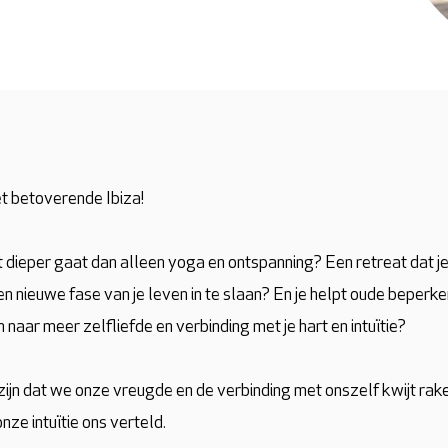
et betoverende Ibiza!
 dieper gaat dan alleen yoga en ontspanning? Een retreat dat je l
en nieuwe fase van je leven in te slaan? En je helpt oude beper
 naar meer zelfliefde en verbinding met je hart en intuïtie?
zijn dat we onze vreugde en de verbinding met onszelf kwijt ra
ze intuïtie ons verteld.