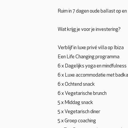
Ruim in 7 dagen oude ballast op en 
Wat krijg je voor je investering?
Verblijf in luxe privé villa op Ibiza
Een Life Changing programma
6 x Dagelijks yoga en mindfulness
6 x Luxe accommodatie met badka
6 x Ochtend snack
6 x Vegetarische brunch
5 x Middag snack
5 x Vegetarisch diner
5 x Groep coaching