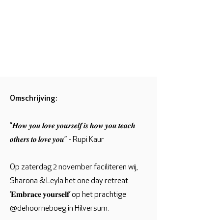
Omschrijving:
“𝑯𝒐𝒘 𝒚𝒐𝒖 𝒍𝒐𝒗𝒆 𝒚𝒐𝒖𝒓𝒔𝒆𝒍𝒇 𝒊𝒔 𝒉𝒐𝒘 𝒚𝒐𝒖 𝒕𝒆𝒂𝒄𝒉
𝒐𝒕𝒉𝒆𝒓𝒔 𝒕𝒐 𝒍𝒐𝒗𝒆 𝒚𝒐𝒖” - Rupi Kaur
Op zaterdag 2 november faciliteren wij,
Sharona & Leyla het one day retreat:
‘𝐄𝐦𝐛𝐫𝐚𝐜𝐞 𝐲𝐨𝐮𝐫𝐬𝐞𝐥𝐟’ op het prachtige
@dehoorneboeg in Hilversum.