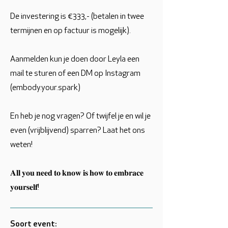
De investering is €333,- (betalen in twee
termijnen en op factuur is mogelijk).
Aanmelden kun je doen door Leyla een
mail te sturen of een DM op Instagram
(embody.your.spark)
En heb je nog vragen? Of twijfel je en wil je
even (vrijblijvend) sparren? Laat het ons
weten!
𝐀𝐥𝐥 𝐲𝐨𝐮 𝐧𝐞𝐞𝐝 𝐭𝐨 𝐤𝐧𝐨𝐰 𝐢𝐬 𝐡𝐨𝐰 𝐭𝐨 𝐞𝐦𝐛𝐫𝐚𝐜𝐞
𝐲𝐨𝐮𝐫𝐬𝐞𝐥𝐟!
Soort event: