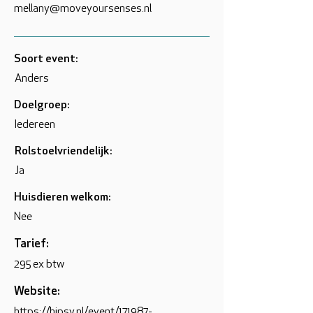
mellany@moveyoursenses.nl
Soort event:
Anders
Doelgroep:
Iedereen
Rolstoelvriendelijk:
Ja
Huisdieren welkom:
Nee
Tarief:
295 ex btw
Website:
https://hipsy.nl/event/171987-