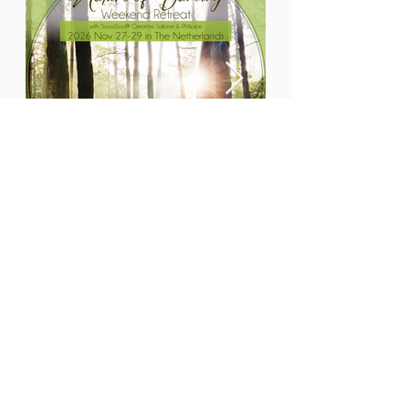
Boodschap aan de wereld:
Ik geloof dat we hier zijn met een reden,
ieder uniek wezen op zijn of haar manier.