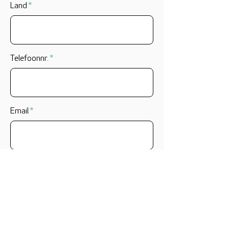
Land
Telefoonnr.
Email
Website
Mijn media op Mankind