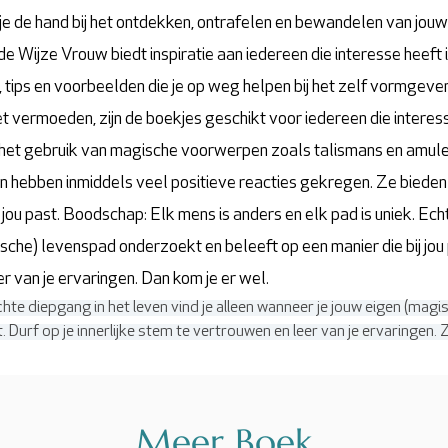
k je de hand bij het ontdekken, ontrafelen en bewandelen van jou
 Wijze Vrouw biedt inspiratie aan iedereen die interesse heeft in
 tips en voorbeelden die je op weg helpen bij het zelf vormgeven
t vermoeden, zijn de boekjes geschikt voor iedereen die interesse 
 het gebruik van magische voorwerpen zoals talismans en amulett
n hebben inmiddels veel positieve reacties gekregen. Ze bieden
j jou past. Boodschap: Elk mens is anders en elk pad is uniek. Ech
che) levenspad onderzoekt en beleeft op een manier die bij jou p
er van je ervaringen. Dan kom je er wel.
Echte diepgang in het leven vind je alleen wanneer je jouw eigen (ma
t. Durf op je innerlijke stem te vertrouwen en leer van je ervaringen.
Meer Boek