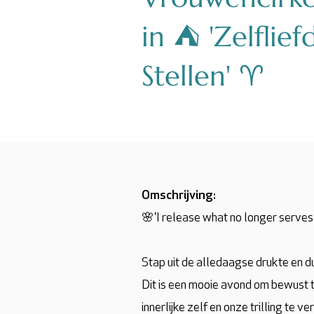
in ⛺️ 'Zelfli
Stellen' ♈️
Omschrijving:
🌸'I release what no longer serve
Stap uit de alledaagse drukte en du
Dit is een mooie avond om bewust te 
innerlijke zelf en onze trilling te