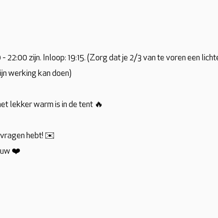
- 22:00 zijn. Inloop: 19:15. (Zorg dat je 2/3 van te voren een lich
ijn werking kan doen)
et lekker warm is in de tent 🔥
e vragen hebt! ✉️
ouw ❤️