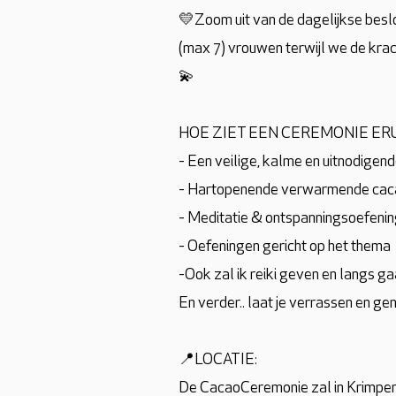
💛Zoom uit van de dagelijkse beslo
(max 7) vrouwen terwijl we de krac
💫
HOE ZIET EEN CEREMONIE ERU
- Een veilige, kalme en uitnodigen
- Hartopenende verwarmende cac
- Meditatie & ontspanningsoefeni
- Oefeningen gericht op het thema
-Ook zal ik reiki geven en langs ga
En verder.. laat je verrassen en gen
📍LOCATIE:
De CacaoCeremonie zal in Krimpen a