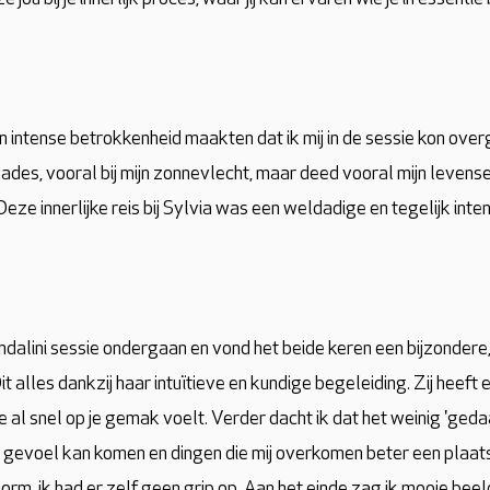
n intense betrokkenheid maakten dat ik mij in de sessie kon ove
kades, vooral bij mijn zonnevlecht, maar deed vooral mijn levens
eze innerlijke reis bij Sylvia was een weldadige en tegelijk inten
undalini sessie ondergaan en vond het beide keren een bijzonder
 alles dankzij haar intuïtieve en kundige begeleiding. Zij heeft
 al snel op je gemak voelt. Verder dacht ik dat het weinig 'ged
ijn gevoel kan komen en dingen die mij overkomen beter een plaat
orm, ik had er zelf geen grip op. Aan het einde zag ik mooie bee