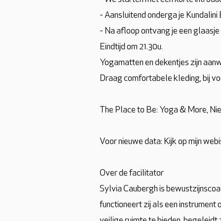
- Aansluitend onderga je Kundalini E
- Na afloop ontvang je een glaasje
Eindtijd om 21.30u.
Yogamatten en dekentjes zijn aanw
Draag comfortabele kleding, bij voo
The Place to Be: Yoga & More, Nie
Voor nieuwe data: Kijk op mijn webi
Over de facilitator
Sylvia Caubergh is bewustzijnscoac
functioneert zij als een instrument
veilige ruimte te bieden, begeleidt ze