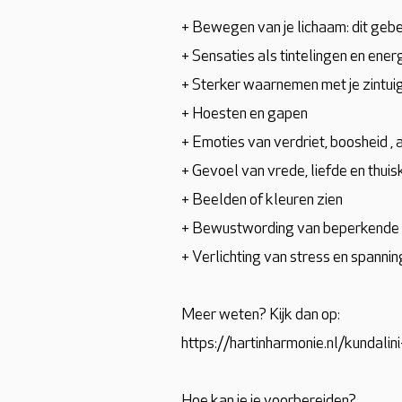
+ Bewegen van je lichaam: dit geb
+ Sensaties als tintelingen en ene
+ Sterker waarnemen met je zintui
+ Hoesten en gapen
+ Emoties van verdriet, boosheid , 
+ Gevoel van vrede, liefde en thui
+ Beelden of kleuren zien
+ Bewustwording van beperkende ov
+ Verlichting van stress en spannin
Meer weten? Kijk dan op:
https://hartinharmonie.nl/kundalin
Hoe kan je je voorbereiden?