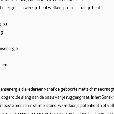
t energetisch werk: je bent welkom precies zoals je bent.
 jou:
ng
ensenergie
kken
evensenergie die iedereen vanaf de geboorte met zich meedraagt.
opgerolde slang aan de basis van je ruggengraat. In het Sanskri
e meeste mensen in sluimerstand, waardoor je potentieel niet voll
 kan de stroming van energie op gang komen door je lichaam. Je ko