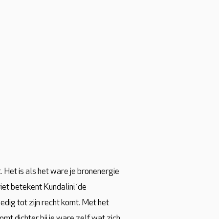
 Het is als het ware je bronenergie
et betekent Kundalini ‘de
edig tot zijn recht komt. Met het
mt dichter bij je ware zelf wat zich