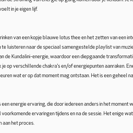
oelt in je eigen lijf.
nken van een kopje blauwe lotus thee en het zetten van een inte
 te luisteren naar de speciaal samengestelde playlist van muzi
 van de Kundalini-energie, waardoor een diepgaande transformat
 ik je op verschillende chakra's en/of energiepunten aanraken. E
ebeuren wat er op dat moment mag ontstaan. Het is een geheel nat
 een energie ervaring, die door iedereen anders in het moment 
l voorkomende ervaringen tijdens en na de sessie. Het enige wat j
n aan het proces.