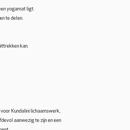
 een yogamat ligt.
en te delen.
uittrekken kan.
r voor Kundalini lichaamswerk,
efdevol aanwezig te zijn en een
bent.