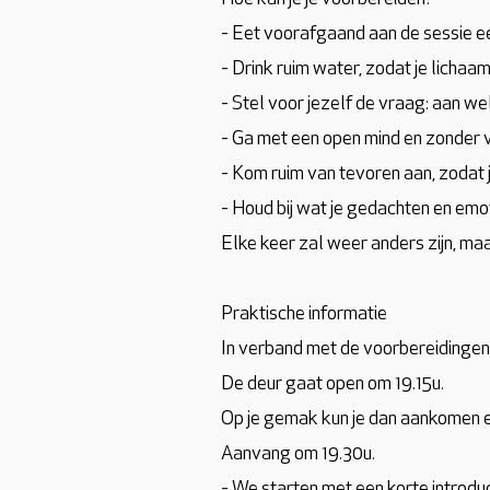
- Eet voorafgaand aan de sessie ee
- Drink ruim water, zodat je licha
- Stel voor jezelf de vraag: aan w
- Ga met een open mind en zonder 
- Kom ruim van tevoren aan, zodat 
- Houd bij wat je gedachten en emot
Elke keer zal weer anders zijn, maa
Praktische informatie
In verband met de voorbereidingen
De deur gaat open om 19.15u.
Op je gemak kun je dan aankomen e
Aanvang om 19.30u.
- W e starten met een korte introdu