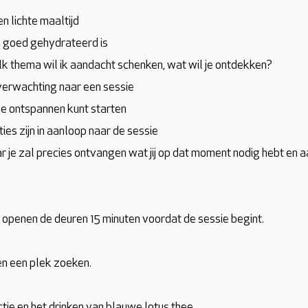
n lichte maaltijd
am goed gehydrateerd is
elk thema wil ik aandacht schenken, wat wil je ontdekken?
verwachting naar een sessie
je ontspannen kunt starten
ies zijn in aanloop naar de sessie
r je zal precies ontvangen wat jij op dat moment nodig hebt en a
 openen de deuren 15 minuten voordat de sessie begint.
n een plek zoeken.
ctie en het drinken van blauwe lotus thee.