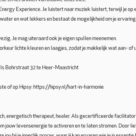
nergy Experience. Je luistert naar muziek luistert, terwijl je op
 water en wat lekkers en bestaat de mogelijkheid om je ervaring
ezig. Je mag uiteraard ook je eigen spullen meenemen.
rkeur lichte kleuren en laagjes, zodat je makkelijk wat aan- of 
ls Bohrstraat 32 te Heer-Maastricht
ste of op Hipsy:
https://hipsy.nl/hart-in-harmonie
h, energetisch therapeut, healer. Als gecertificeerde facilitato
 om jouw levensenergie te activeren en te laten stromen. Door li
 jou bij je innerlijk proces, waar jij kan ervaren wie je in essentie 