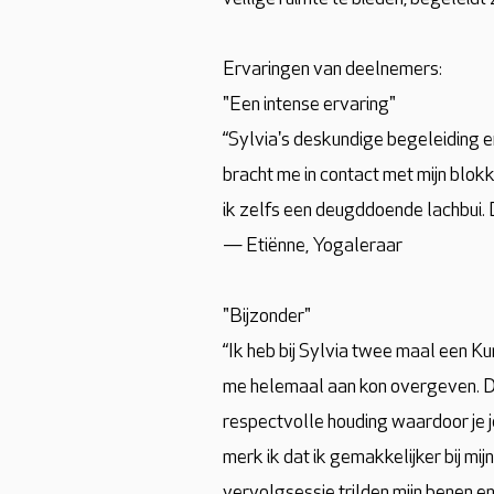
Ervaringen van deelnemers:
"Een intense ervaring"
“Sylvia's deskundige begeleiding e
bracht me in contact met mijn blok
ik zelfs een deugddoende lachbui. D
— Etiënne, Yogaleraar
"Bijzonder"
“Ik heb bij Sylvia twee maal een K
me helemaal aan kon overgeven. Dit
respectvolle houding waardoor je je
merk ik dat ik gemakkelijker bij m
vervolgsessie trilden mijn benen en