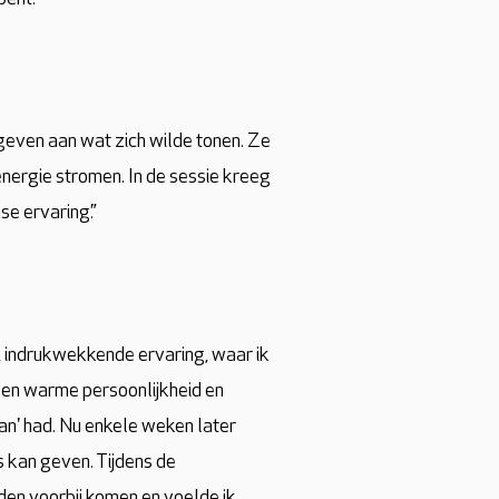
rgeven aan wat zich wilde tonen. Ze
energie stromen. In de sessie kreeg
se ervaring.”
e, indrukwekkende ervaring, waar ik
 een warme persoonlijkheid en
aan' had. Nu enkele weken later
s kan geven. Tijdens de
lden voorbij komen en voelde ik