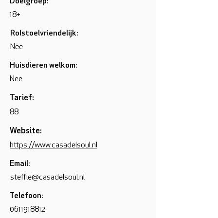
Doelgroep:
18+
Rolstoelvriendelijk:
Nee
Huisdieren welkom:
Nee
Tarief:
88
Website:
https://www.casadelsoul.nl
Email:
steffie@casadelsoul.nl
Telefoon:
0611918812