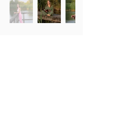
Boodschap aan de wereld:
It’s time to remember. To remember who
you are
Neem contact op met
Breathwork &