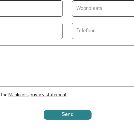
 the
Mankind's privacy statement
Send