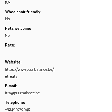
18+
Wheelchair friendly:
No
Pets welcome:
No
Rate:
Website:
https://www.puurbalance.be/r
etreats
E-mail:
iris@puurbalance.be
Telephone:
+32499750940