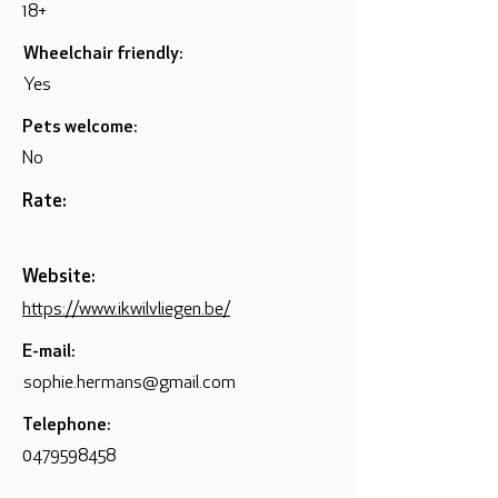
18+
Wheelchair friendly:
Yes
Pets welcome:
No
Rate:
Website:
https://www.ikwilvliegen.be/
E-mail:
sophie.hermans@gmail.com
Telephone:
0479598458