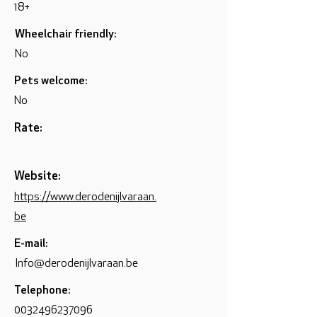
18+
Wheelchair friendly:
No
Pets welcome:
No
Rate:
Website:
https://www.derodenijlvaraan.
be
E-mail:
Info@derodenijlvaraan.be
Telephone:
0032496237096